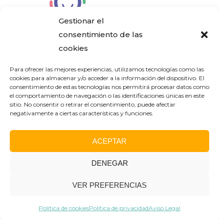
Gestionar el
consentimiento de las
cookies
Aviso Legal
Para ofrecer las mejores experiencias, utilizamos tecnologías como las
cookies para almacenar y/o acceder a la información del dispositivo. El
consentimiento de estas tecnologías nos permitirá procesar datos como
Política de Privacidad
el comportamiento de navegación o las identificaciones únicas en este
sitio. No consentir o retirar el consentimiento, puede afectar
negativamente a ciertas características y funciones.
Política de Cookies
ACEPTAR
DENEGAR
®2024. Conservatorio
Elemental de Música José
VER PREFERENCIAS
Hidalgo
DISEÑO WEB:
RUBIRAS | DISEÑO OFF
Política de cookies
Política de privacidad
Aviso Legal
& ONLINE