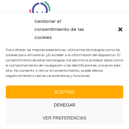
Gestionar el
consentimiento de las
cookies
Aviso Legal
Para ofrecer las mejores experiencias, utilizamos tecnologías como las
cookies para almacenar y/o acceder a la información del dispositivo. El
consentimiento de estas tecnologías nos permitirá procesar datos como
Política de Privacidad
el comportamiento de navegación o las identificaciones únicas en este
sitio. No consentir o retirar el consentimiento, puede afectar
negativamente a ciertas características y funciones.
Política de Cookies
ACEPTAR
DENEGAR
®2024. Conservatorio
Elemental de Música José
VER PREFERENCIAS
Hidalgo
DISEÑO WEB:
RUBIRAS | DISEÑO OFF