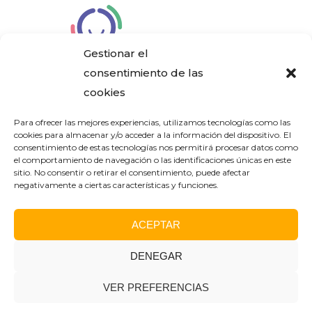
Gestionar el
consentimiento de las
cookies
Aviso Legal
Para ofrecer las mejores experiencias, utilizamos tecnologías como las
cookies para almacenar y/o acceder a la información del dispositivo. El
consentimiento de estas tecnologías nos permitirá procesar datos como
Política de Privacidad
el comportamiento de navegación o las identificaciones únicas en este
sitio. No consentir o retirar el consentimiento, puede afectar
negativamente a ciertas características y funciones.
Política de Cookies
ACEPTAR
DENEGAR
®2024. Conservatorio
Elemental de Música José
VER PREFERENCIAS
Hidalgo
DISEÑO WEB:
RUBIRAS | DISEÑO OFF